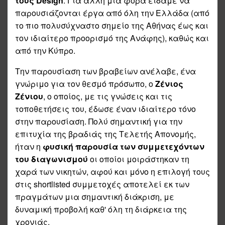
τους
Design
. Για άλλη μία φορά είδαμε να
παρουσιάζονται έργα από όλη την Ελλάδα (από
το πιο πολυσύχναστο σημείο της Αθήνας έως και
τον ιδιαίτερο προορισμό της Ανάφης), καθώς και
από την Κύπρο.
Την παρουσίαση των βραβείων ανέλαβε, ένα
γνώριμο για τον θεσμό πρόσωπο, ο
Ζένιος
Ζένιου
, ο οποίος, με τις γνώσεις και τις
τοποθετήσεις του, έδωσε έναν ιδιαίτερο τόνο
στην παρουσίαση. Πολύ σημαντική για την
επιτυχία της βραδιάς της Τελετής Απονομής,
ήταν η
φυσική παρουσία των συμμετεχόντων
του διαγωνισμού
οι οποίοι μοιράστηκαν τη
χαρά των νικητών, αφού και μόνο η επιλογή τους
στις shortlisted συμμετοχές αποτελεί εκ των
πραγμάτων μια σημαντική διάκριση, με
δυναμική προβολή καθ' όλη τη διάρκεια της
χρονιάς.