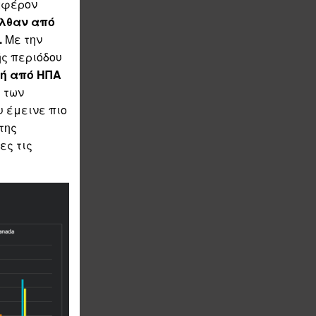
αφέρον
ήλθαν από
.
Με την
ής περιόδου
τή από ΗΠΑ
 των
υ έμεινε πιο
της
ες τις