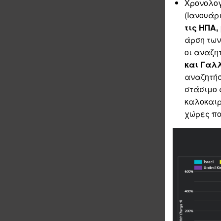
Χρονολογ
(Ιανουάρι
τις ΗΠΑ,
άρση των
οι αναζη
και Γαλ
αναζητήσ
στάσιμο 
καλοκαιρ
χώρες πο