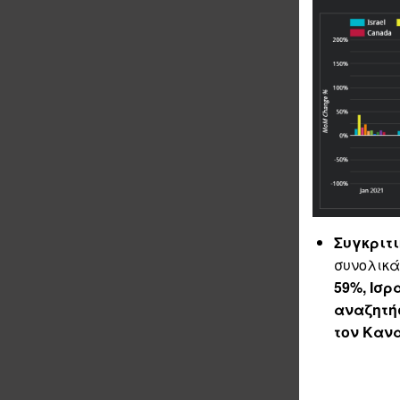
Συγκριτι
συνολικά
59%, Ισρ
αναζητή
τον Καν