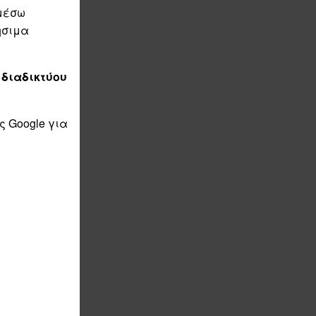
 μέσω
ήσιμα
 διαδικτύου
ς Google για