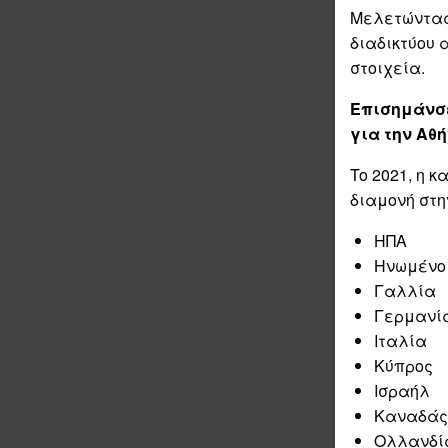
Μελετώντας 
διαδικτύου 
στοιχεία.
Επισημάνσε
για την Αθ
To 2021, η 
διαμονή στη
ΗΠΑ
Ηνωμένο
Γαλλία
Γερμανί
Ιταλία
Κύπρος
Ισραήλ
Καναδάς
Ολλανδί