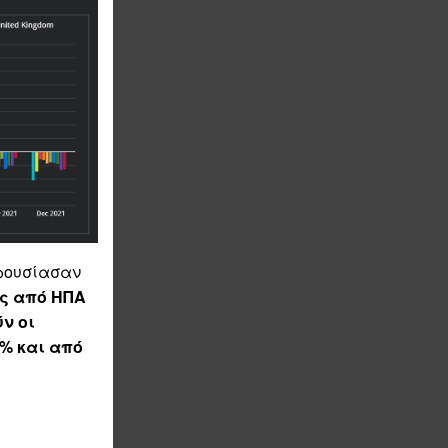
ρουσίασαν
ές από ΗΠΑ
ν οι
% και από