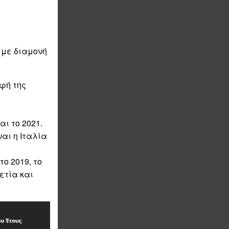
 με διαμονή
φή της
αι το 2021.
αι η Ιταλία
ο 2019, το
ετία και