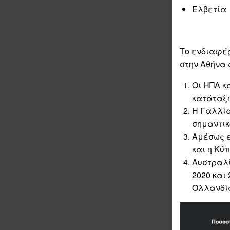
Ελβετία
Το ενδιαφέ
στην Αθήνα α
Οι ΗΠΑ κ
κατάταξη
Η Γαλλία
σημαντικό
Αμέσως ε
και η Κύπ
Αυστραλί
2020 και
Ολλανδί