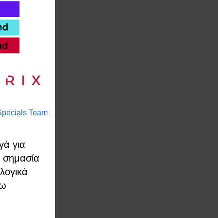
Specials Team
γά για
η σημασία
λογικά
σω