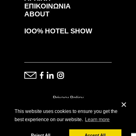
ΕΠΙΚΟΙΝΩΝΙΑ
ABOUT
IOO% HOTEL SHOW
Privacy Policy
✕
This website uses cookies to ensure you get the
ⓒ Copyright: Demand Fairs & Media, 2014-2026
best experience on our website.
Learn more
Reject All
Accept All